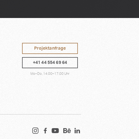
Projektanfrage
+41 44 554 69 64
Mo–Do, 14.00–17.00 Uhr