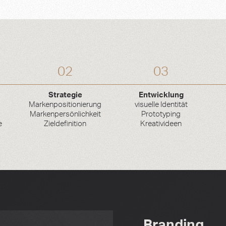
02
03
Strategie
Entwicklung
Markenpositionierung
visuelle Identität
Markenpersönlichkeit
Prototyping
e
Zieldefinition
Kreativideen
Branding