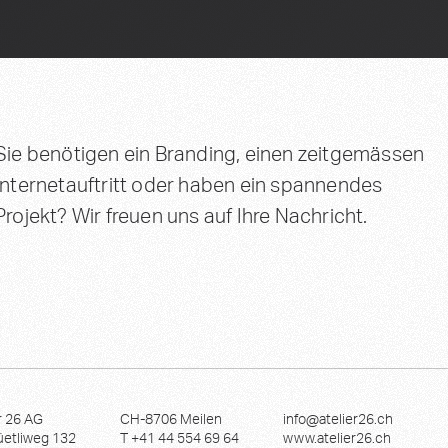
Sie benötigen ein Branding, einen zeitgemässen
Internetauftritt oder haben ein spannendes
Projekt? Wir freuen uns auf Ihre Nachricht.
r 26 AG
CH-8706 Meilen
info@atelier26.ch
üetliweg 132
T +41 44 554 69 64
www.atelier26.ch